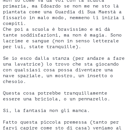
Non so come va da voi con la scuola
primaria, ma Edoardo se non me ne sto là
piantata come una Guardia di Sua Maestà a
fissarlo in malo modo, nemmeno li inizia i
compiti.
Che poi a scuola è bravissimo e mi dà
tante soddisfazioni, ma non è magia. Sono
lacrime e sangue (non in senso letterale
per lui, state tranquille).
Se io esco dalla stanza (per andare a fare
una lavatrice) lo trovo che sta giocando
con qualsiasi cosa possa diventare una
nave spaziale, un mostro, un insetto o
chesoio.
Questa cosa potrebbe tranquillamente
essere una briciola, o un pennarello.
Si, la fantasia non gli manca.
Fatto questa piccola premessa (tanto per
farvi capire come sto di casa) veniamo al