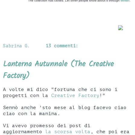
The collection has closed. Let other people know about it through
twitter
.
Sabrina G.
13 commenti:
Lanterna Autunnale (The Creative
Factory)
A volte mi dico "fortuna che ci sono i
progetti con la
Creative Factory
!"
Sennò anche 'sto mese al blog facevo ciao
ciao con la manina.
Vi avevo promesso dei post di
aggiornamento
la scorsa volta
, che poi era