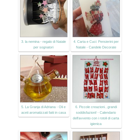
3. la nemina - regalo di Natale
4. Carta e Cuci: Pensierini per
per sognatori
Natale - Candele Decorate
5. La Granja di Adriana - Oli e
6. Piccole creazioni...grandi
aceti aromatizzati fatti in casa
soddisfazioni! - Calendario
dell'avvento con i rotoli di carta
igienica