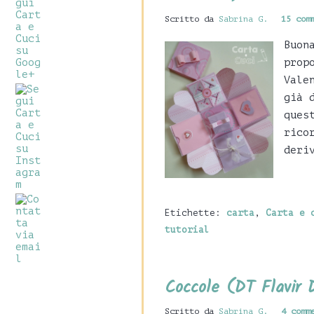
Scritto da
Sabrina G.
15 com
Buon
prop
Vale
già 
ques
rico
deri
Etichette:
carta
,
Carta e 
tutorial
Coccole (DT Flavir 
Scritto da
Sabrina G.
4 comm