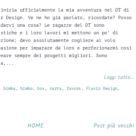
 inizia ufficialmente la mia avventura nel DT di
ir Design. Ve ne ho già parlato, ricordate? Posso
idarvi una cosa? Le ragazze del DT sono
astiche e i loro lavori mi mettono un po' di
ezione; devo assolutamente cogliere al volo
casione per imparare da loro e perfezionarmi così
reare sempre dei progetti migliori. Sono
la,...
Leggi tutto...
,
bimba
,
bimbo
,
box
,
carta
,
favors
,
Flavir Design
,
HOME
Post più vecchi