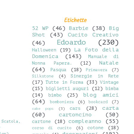
Etichette
52 WP
(46)
Barbie
(38)
Big
Shot
(43)
Cucito Creativo
Edoardo
(230)
(46)
La Foto della
Halloween
(19)
Domenica
(143)
Manuale di
Natale
Nonna Papera.
(12)
(64)
Pasqua
(18)
Primavera
(7)
Sinergie in Rete
Silkstone
(4)
(17)
Tutte in Forma
(33)
Vintage
(15)
biglietti auguri
(12)
bimba
blog amici
(14)
bimbo
(25)
(64)
bomboniera
(6)
bookcard
(7)
carta
cars
(28)
cake pops
(3)
(60)
cartoncino
(50)
compleanno
(55)
 Scatola,
cartone
(18)
.
cotone
(18)
corso di cucito
(6)
ign)