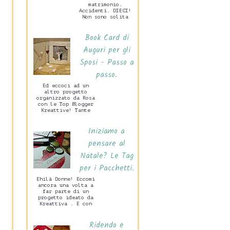
matrimonio.
Accidenti. DIECI!
Non sono solita
preparare grandi
cose per San
Book Card di
Valentino, mio
marito c...
Auguri per gli
Sposi - Passo a
passo.
Ed eccoci ad un
altro progetto
organizzato da Rosa
con le Top Blogger
Kreattive! Tante
idee per un
Matrimonio Handmade
Iniziamo a
che di certo
sarann...
pensare al
Natale? Le Tag
per i Pacchetti.
Ehilà Donne! Eccomi
ancora una volta a
far parte di un
progetto ideato da
Kreattiva . E con
grande piacere.
Vedrete in questa
Ridendo e
occasione ...