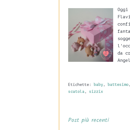
Oggi
Flav
conf
fant
sogg
l'oc
da c
Ange
Etichette:
baby
,
battesimo
scatola
,
sizzix
Post più recenti