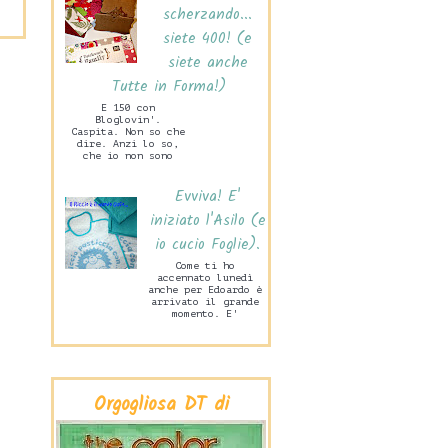
scherzando...
siete 400! (e
siete anche
Tutte in Forma!)
E 150 con
Bloglovin'.
Caspita. Non so che
dire. Anzi lo so,
che io non sono
capace di stare mai
zitta! Ne sono
Evviva! E'
felice. Ma tanto
ta...
iniziato l'Asilo (e
io cucio Foglie).
Come ti ho
accennato lunedì
anche per Edoardo è
arrivato il grande
momento. E'
iniziata la Scuola
Materna! Lo scorso
mercoledì pome...
Orgogliosa DT di