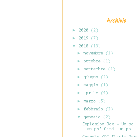
Archivio
►
2020
(2)
►
2019
(7)
▼
2018
(19)
►
novembre
(1)
►
ottobre
(1)
►
settembre
(1)
►
giugno
(2)
►
maggio
(1)
►
aprile
(4)
►
marzo
(5)
►
febbraio
(2)
▼
gennaio
(2)
Explosion Box - Un po'
un po' Card, un po..
Coccole (DT Flavir Des