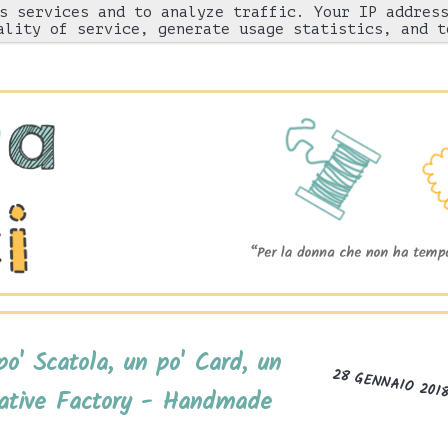
s services and to analyze traffic. Your IP addres
Chi sono
"Come l'ho fatto"
Gnam!
ality of service, generate usage statistics, and t
o' Scatola, un po' Card, un
28 GENNAIO 201
ative Factory - Handmade