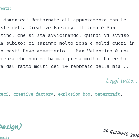
menti:
a domenica! Bentornate all'appuntamento con le
oste della Creative Factory. Il tema è San
ntino, che si sta avvicinando, quindi vi avviso
da subito: ci saranno molto rosa e molti cuori in
to post! Devo ammetterlo... San Valentino è una
rrenza che non mi ha mai presa molto. Di certo
va dal fatto molti dei 14 febbraio della mia...
Leggi tutto...
cuci
,
creative factory
,
explosion box
,
papercraft
,
Design)
24 GENNAIO 201
enti: