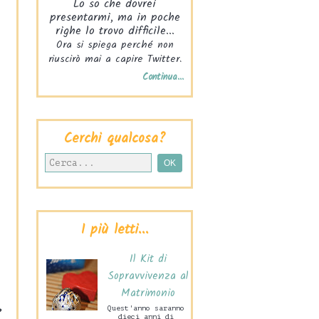
Lo so che dovrei
presentarmi, ma in poche
righe lo trovo difficile...
Ora si spiega perché non
riuscirò mai a capire Twitter.
Continua...
Cerchi qualcosa?
I più letti...
Il Kit di
Sopravvivenza al
Matrimonio
8
Quest'anno saranno
dieci anni di