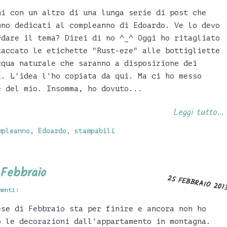
mi con un altro di una lunga serie di post che
nno dedicati al compleanno di Edoardo. Ve lo devo
rdare il tema? Direi di no ^_^ Oggi ho ritagliato
taccato le etichette "Rust-eze" alle bottigliette
cqua naturale che saranno a disposizione dei
i. L'idea l'ho copiata da qui. Ma ci ho messo
e del mio. Insomma, ho dovuto...
Leggi tutto...
mpleanno
,
Edoardo
,
stampabili
 Febbraio
25 FEBBRAIO 201
menti:
ese di Febbraio sta per finire e ancora non ho
o le decorazioni dall'appartamento in montagna.