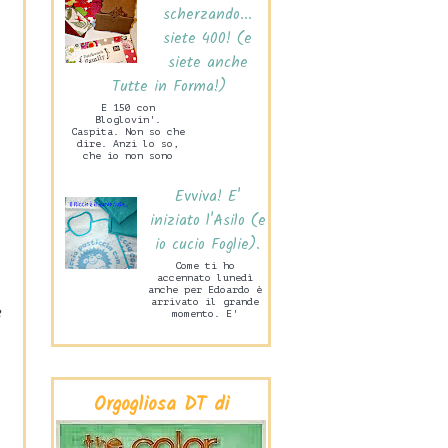
scherzando...
siete 400! (e
siete anche
Tutte in Forma!)
E 150 con
Bloglovin'.
Caspita. Non so che
dire. Anzi lo so,
che io non sono
capace di stare mai
zitta! Ne sono
Evviva! E'
felice. Ma tanto
ta...
iniziato l'Asilo (e
io cucio Foglie).
Come ti ho
accennato lunedì
anche per Edoardo è
3
arrivato il grande
momento. E'
iniziata la Scuola
Materna! Lo scorso
mercoledì pome...
Orgogliosa DT di