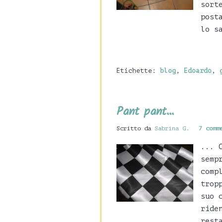
sort
post
lo s
Etichette:
blog
,
Edoardo
,
Pant pant...
Scritto da
Sabrina G.
7 comm
... 
semp
comp
trop
suo 
ride
rest