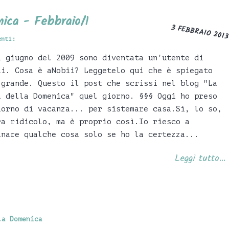
ica - Febbraio/1
3 FEBBRAIO 201
enti:
2 giugno del 2009 sono diventata un'utente di
ii. Cosa è aNobii? Leggetelo qui che è spiegato
 grande. Questo il post che scrissi nel blog "La
a della Domenica" quel giorno. §§§ Oggi ho preso
iorno di vacanza... per sistemare casa.Sì, lo so,
ra ridicolo, ma è proprio così.Io riesco a
inare qualche cosa solo se ho la certezza...
Leggi tutto...
la Domenica