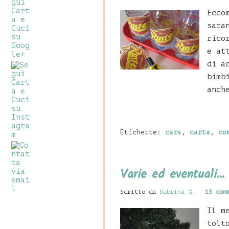
Ecco
sara
rico
e at
di a
bimb
anch
Etichette:
cars
,
carta
,
co
Varie ed eventuali...
Scritto da
Sabrina G.
13 com
Il m
tolt