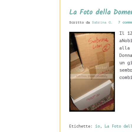
La Foto della Domen
Scritto da
Sabrina G.
7 comm
Il 1
aNob
alla
Donn
un g
semb
comb
Etichette:
io
,
La Foto del