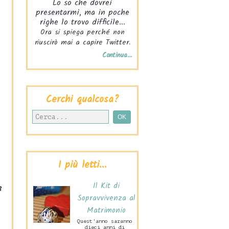
Lo so che dovrei
presentarmi, ma in poche
righe lo trovo difficile...
Ora si spiega perché non
riuscirò mai a capire Twitter.
Continua...
Cerchi qualcosa?
I più letti...
3
Il Kit di
Sopravvivenza al
Matrimonio
Quest'anno saranno
dieci anni di