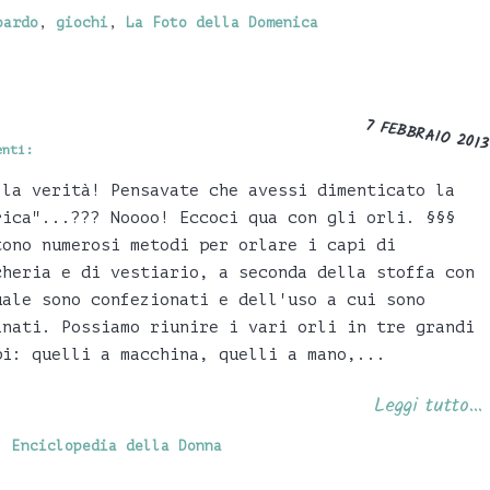
oardo
,
giochi
,
La Foto della Domenica
7 FEBBRAIO 2013
enti:
 la verità! Pensavate che avessi dimenticato la
rica"...??? Noooo! Eccoci qua con gli orli. §§§
tono numerosi metodi per orlare i capi di
cheria e di vestiario, a seconda della stoffa con
uale sono confezionati e dell'uso a cui sono
inati. Possiamo riunire i vari orli in tre grandi
pi: quelli a macchina, quelli a mano,...
Leggi tutto...
,
Enciclopedia della Donna