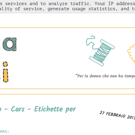
s services and to analyze traffic. Your IP addres
Chi sono
"Come l'ho fatto"
Gnam!
ality of service, generate usage statistics, and t
 - Cars - Etichette per
27 FEBBRAIO 201
enti: