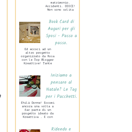
matrimonio.
Accidenti. DIECI!
Non sono solita
preparare grandi
cose per San
Book Card di
Valentino, mio
marito c...
Auguri per gli
Sposi - Passo a
passo.
Ed eccoci ad un
altro progetto
organizzato da Rosa
con le Top Blogger
Kreattive! Tante
idee per un
Matrimonio Handmade
Iniziamo a
che di certo
sarann...
pensare al
Natale? Le Tag
3
per i Pacchetti.
Ehilà Donne! Eccomi
ancora una volta a
far parte di un
progetto ideato da
Kreattiva . E con
grande piacere.
Vedrete in questa
Ridendo e
occasione ...