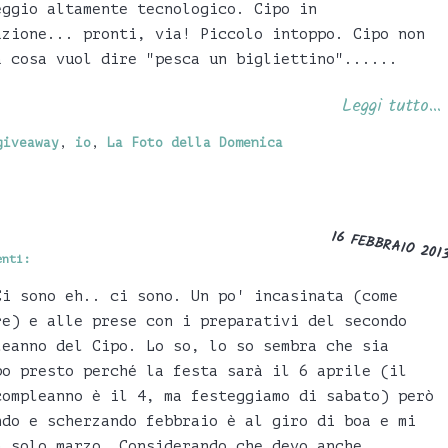
eggio altamente tecnologico. Cipo in
azione... pronti, via! Piccolo intoppo. Cipo non
a cosa vuol dire "pesca un bigliettino"......
Leggi tutto...
giveaway
,
io
,
La Foto della Domenica
16 FEBBRAIO 201
enti:
Ci sono eh.. ci sono. Un po' incasinata (come
re) e alle prese con i preparativi del secondo
leanno del Cipo. Lo so, lo so sembra che sia
po presto perché la festa sarà il 6 aprile (il
compleanno è il 4, ma festeggiamo di sabato) però
ndo e scherzando febbraio è al giro di boa e mi
a solo marzo. Considerando che devo anche...