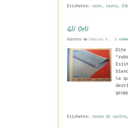
Etichette:
cars
,
carta
,
Ed
Gli Orli
Scritto da
Sabrina G.
2 comm
Dite
"rub
Esis
bian
la q
dest
grup
Etichette:
corso di cucito