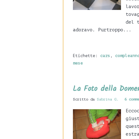
lavo
tova
del 
adoravo. Purtroppo...
Etichette:
cars
,
compleann
mese
La Foto della Dome
Scritto da
Sabrina G.
6 comm
Ecco
gius
ques
estr