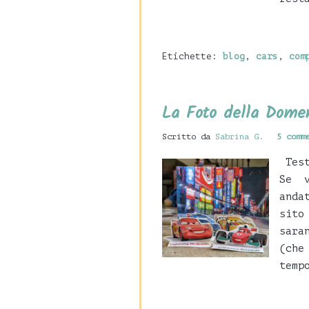
Etichette:
blog
,
cars
,
com
La Foto della Dome
Scritto da
Sabrina G.
5 comm
Test
Se v
anda
sito
sara
(che
temp