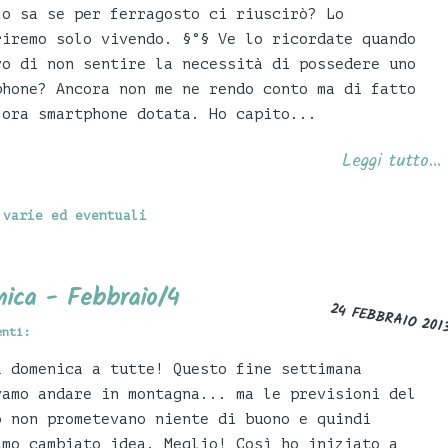
lo sa se per ferragosto ci riuscirò? Lo
riremo solo vivendo. §°§ Ve lo ricordate quando
vo di non sentire la necessità di possedere uno
phone? Ancora non me ne rendo conto ma di fatto
 ora smartphone dotata. Ho capito...
Leggi tutto...
,
varie ed eventuali
ica - Febbraio/4
24 FEBBRAIO 201
enti:
a domenica a tutte! Questo fine settimana
vamo andare in montagna... ma le previsioni del
o non prometevano niente di buono e quindi
amo cambiato idea. Meglio! Così ho iniziato a