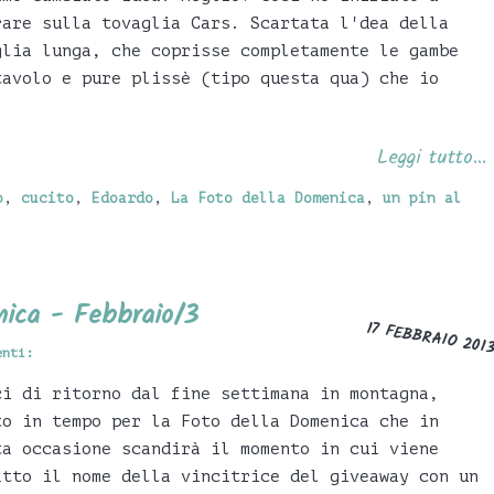
rare sulla tovaglia Cars. Scartata l'dea della
glia lunga, che coprisse completamente le gambe
tavolo e pure plissè (tipo questa qua) che io
Leggi tutto...
o
,
cucito
,
Edoardo
,
La Foto della Domenica
,
un pin al
nica - Febbraio/3
17 FEBBRAIO 201
enti:
ci di ritorno dal fine settimana in montagna,
to in tempo per la Foto della Domenica che in
ta occasione scandirà il momento in cui viene
atto il nome della vincitrice del giveaway con un