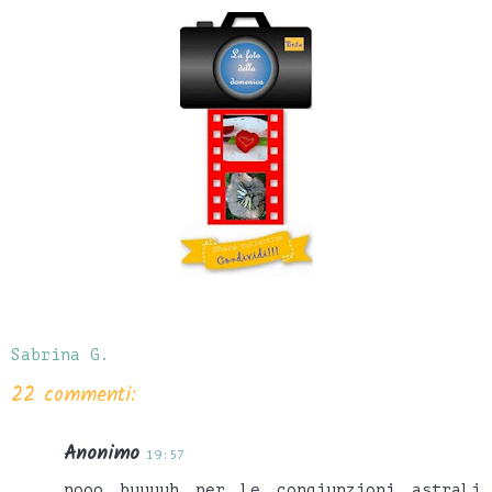
Sabrina G.
22 commenti:
Anonimo
19:57
nooo buuuuh per le congiunzioni astrali