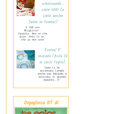
scherzando...
siete 400! (e
siete anche
Tutte in Forma!)
E 150 con
Bloglovin'.
Caspita. Non so che
dire. Anzi lo so,
che io non sono
capace di stare mai
zitta! Ne sono
Evviva! E'
felice. Ma tanto
ta...
iniziato l'Asilo (e
io cucio Foglie).
Come ti ho
accennato lunedì
anche per Edoardo è
arrivato il grande
momento. E'
iniziata la Scuola
Materna! Lo scorso
mercoledì pome...
Orgogliosa DT di