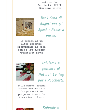
matrimonio.
Accidenti. DIECI!
Non sono solita
preparare grandi
cose per San
Book Card di
Valentino, mio
marito c...
Auguri per gli
Sposi - Passo a
passo.
Ed eccoci ad un
altro progetto
organizzato da Rosa
con le Top Blogger
Kreattive! Tante
idee per un
Matrimonio Handmade
Iniziamo a
che di certo
sarann...
pensare al
Natale? Le Tag
per i Pacchetti.
Ehilà Donne! Eccomi
ancora una volta a
far parte di un
progetto ideato da
Kreattiva . E con
grande piacere.
Vedrete in questa
Ridendo e
occasione ...