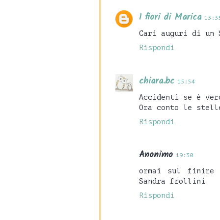
I fiori di Marica
13:3
Cari auguri di un 
Rispondi
chiara.bc
15:54
Accidenti se è ver
Ora conto le stell
Rispondi
Anonimo
19:30
ormai sul finire 
Sandra frollini
Rispondi