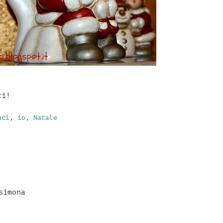
ti!
uci
,
io
,
Natale
simona