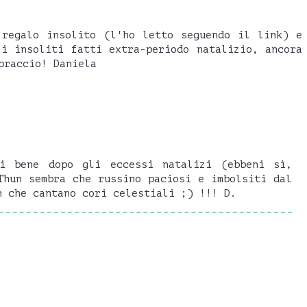
 regalo insolito (l'ho letto seguendo il link) e
li insoliti fatti extra-periodo natalizio, ancora
braccio! Daniela
ti bene dopo gli eccessi natalizi (ebbeni sì,
Thun sembra che russino paciosi e imbolsiti dal
n che cantano cori celestiali ;) !!! D.