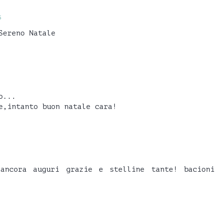
5
Sereno Natale
o...
e,intanto buon natale cara!
ancora auguri grazie e stelline tante! bacioni