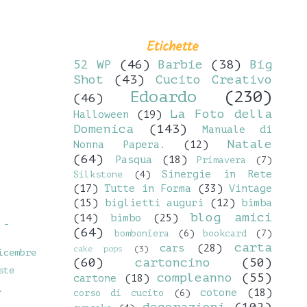
Etichette
52 WP
(46)
Barbie
(38)
Big
Shot
(43)
Cucito Creativo
Edoardo
(230)
(46)
La Foto della
Halloween
(19)
Domenica
(143)
Manuale di
Natale
Nonna Papera.
(12)
(64)
Pasqua
(18)
Primavera
(7)
Sinergie in Rete
Silkstone
(4)
(17)
Tutte in Forma
(33)
Vintage
(15)
biglietti auguri
(12)
bimba
blog amici
(14)
bimbo
(25)
 -
(64)
bomboniera
(6)
bookcard
(7)
carta
cars
(28)
cake pops
(3)
icembre
(60)
cartoncino
(50)
ste
compleanno
(55)
cartone
(18)
.
cotone
(18)
corso di cucito
(6)