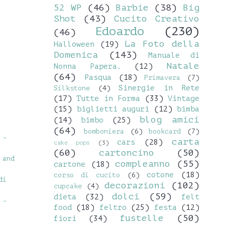
52 WP
(46)
Barbie
(38)
Big
Shot
(43)
Cucito Creativo
Edoardo
(230)
(46)
La Foto della
Halloween
(19)
Domenica
(143)
Manuale di
Natale
Nonna Papera.
(12)
(64)
Pasqua
(18)
Primavera
(7)
Sinergie in Rete
Silkstone
(4)
(17)
Tutte in Forma
(33)
Vintage
(15)
biglietti auguri
(12)
bimba
blog amici
(14)
bimbo
(25)
(64)
bomboniera
(6)
bookcard
(7)
 -
carta
cars
(28)
cake pops
(3)
(60)
cartoncino
(50)
 and
compleanno
(55)
cartone
(18)
cotone
(18)
corso di cucito
(6)
di
decorazioni
(102)
cupcake
(4)
dolci
(59)
dieta
(32)
felt
 -
food
(18)
feltro
(25)
festa
(12)
fustelle
(50)
fiori
(34)