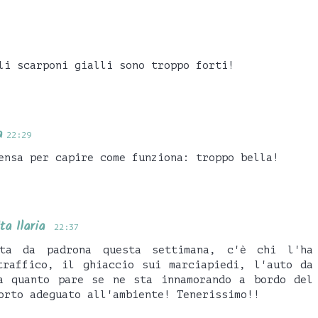
li scarponi gialli sono troppo forti!
a
22:29
ensa per capire come funziona: troppo bella!
ta Ilaria
22:37
ta da padrona questa settimana, c'è chi l'ha
traffico, il ghiaccio sui marciapiedi, l'auto da
a quanto pare se ne sta innamorando a bordo del
orto adeguato all'ambiente! Tenerissimo!!