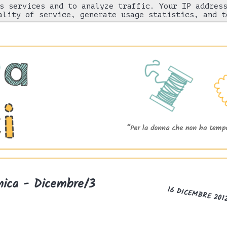
s services and to analyze traffic. Your IP addres
Chi sono
"Come l'ho fatto"
Gnam!
ality of service, generate usage statistics, and t
nica - Dicembre/3
16 DICEMBRE 201