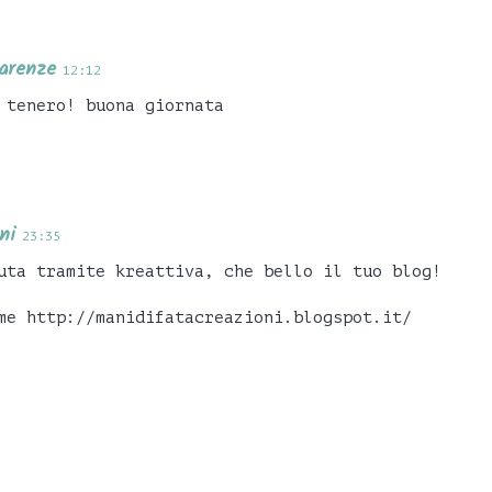
parenze
12:12
 tenero! buona giornata
ni
23:35
uta tramite kreattiva, che bello il tuo blog!
me http://manidifatacreazioni.blogspot.it/