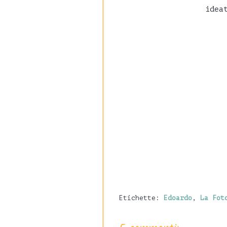
idea
Etichette:
Edoardo
,
La Fot