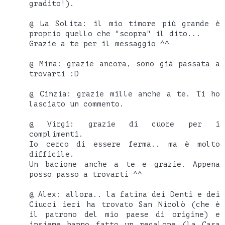
gradito!).
@ La Solita: il mio timore più grande è
proprio quello che "scopra" il dito...
Grazie a te per il messaggio ^^
@ Mina: grazie ancora, sono già passata a
trovarti :D
@ Cinzia: grazie mille anche a te. Ti ho
lasciato un commento.
@ Virgi: grazie di cuore per i
complimenti.
Io cerco di essere ferma.. ma è molto
difficile.
Un bacione anche a te e grazie. Appena
posso passo a trovarti ^^
@ Alex: allora.. la fatina dei Denti e dei
Ciucci ieri ha trovato San Nicolò (che è
il patrono del mio paese di origine) e
insieme hanno fatto un regalone (la Casa