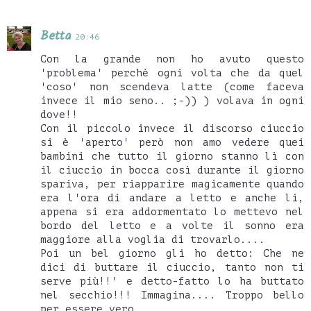
Betta
20:46
Con la grande non ho avuto questo
'problema' perchè ogni volta che da quel
'coso' non scendeva latte (come faceva
invece il mio seno.. ;-)) ) volava in ogni
dove!!
Con il piccolo invece il discorso ciuccio
si è 'aperto' però non amo vedere quei
bambini che tutto il giorno stanno lì con
il ciuccio in bocca così durante il giorno
spariva, per riapparire magicamente quando
era l'ora di andare a letto e anche li,
appena si era addormentato lo mettevo nel
bordo del letto e a volte il sonno era
maggiore alla voglia di trovarlo....
Poi un bel giorno gli ho detto: Che ne
dici di buttare il ciuccio, tanto non ti
serve più!!' e detto-fatto lo ha buttato
nel secchio!!! Immagina.... Troppo bello
per essere vero...