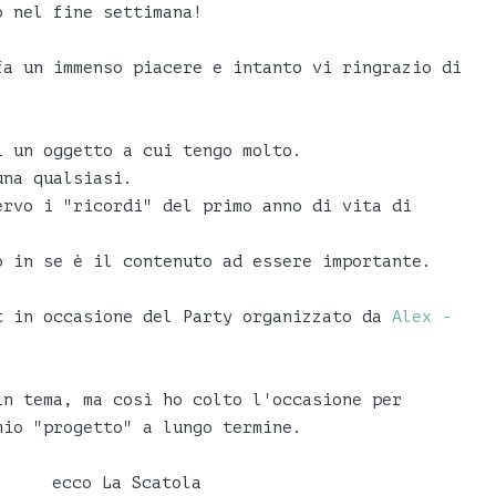
o nel fine settimana!
fa un immenso piacere e intanto vi ringrazio di
i un oggetto a cui tengo molto.
una qualsiasi.
ervo i "ricordi" del primo anno di vita di
o in se è il contenuto ad essere importante.
t in occasione del Party organizzato da
Alex -
in tema, ma così ho colto l'occasione per
mio "progetto" a lungo termine.
ecco La Scatola