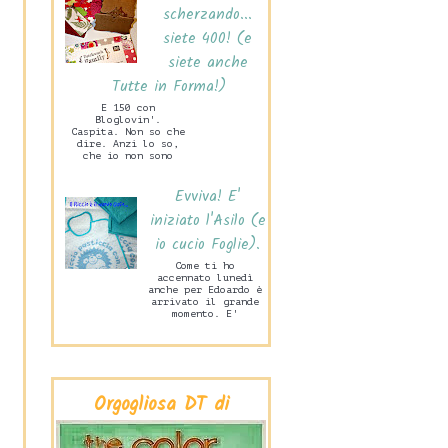
scherzando...
siete 400! (e
siete anche
Tutte in Forma!)
E 150 con
Bloglovin'.
Caspita. Non so che
dire. Anzi lo so,
che io non sono
capace di stare mai
zitta! Ne sono
Evviva! E'
felice. Ma tanto
ta...
iniziato l'Asilo (e
io cucio Foglie).
Come ti ho
accennato lunedì
anche per Edoardo è
arrivato il grande
momento. E'
iniziata la Scuola
Materna! Lo scorso
mercoledì pome...
Orgogliosa DT di