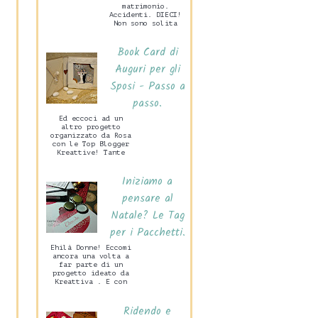
matrimonio.
Accidenti. DIECI!
Non sono solita
preparare grandi
cose per San
Book Card di
Valentino, mio
marito c...
Auguri per gli
Sposi - Passo a
passo.
Ed eccoci ad un
altro progetto
organizzato da Rosa
con le Top Blogger
Kreattive! Tante
idee per un
Matrimonio Handmade
Iniziamo a
che di certo
sarann...
pensare al
Natale? Le Tag
per i Pacchetti.
Ehilà Donne! Eccomi
ancora una volta a
far parte di un
progetto ideato da
Kreattiva . E con
grande piacere.
Vedrete in questa
Ridendo e
occasione ...