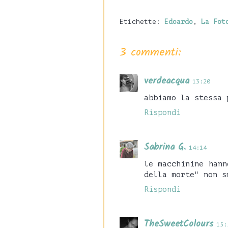
Etichette:
Edoardo
,
La Fot
3 commenti:
verdeacqua
13:20
abbiamo la stessa 
Rispondi
Sabrina G.
14:14
le macchinine hann
della morte" non s
Rispondi
TheSweetColours
15: