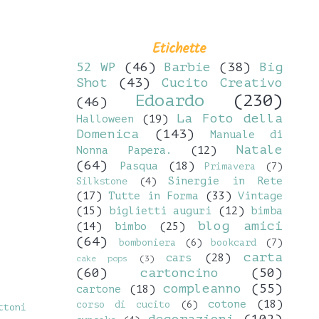
Etichette
52 WP
(46)
Barbie
(38)
Big
Shot
(43)
Cucito Creativo
Edoardo
(230)
(46)
La Foto della
Halloween
(19)
Domenica
(143)
Manuale di
Natale
Nonna Papera.
(12)
(64)
Pasqua
(18)
Primavera
(7)
Sinergie in Rete
Silkstone
(4)
(17)
Tutte in Forma
(33)
Vintage
(15)
biglietti auguri
(12)
bimba
blog amici
(14)
bimbo
(25)
(64)
bomboniera
(6)
bookcard
(7)
carta
cars
(28)
cake pops
(3)
(60)
cartoncino
(50)
compleanno
(55)
cartone
(18)
cotone
(18)
corso di cucito
(6)
ttoni