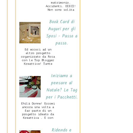
matrimonio.
Accidenti. DIECI!
Non sono solita
preparare grandi
cose per San
Book Card di
Valentino, mio
marito c...
Auguri per gli
Sposi - Passo a
passo.
Ed eccoci ad un
altro progetto
organizzato da Rosa
con le Top Blogger
Kreattive! Tante
idee per un
Matrimonio Handmade
Iniziamo a
che di certo
sarann...
pensare al
Natale? Le Tag
per i Pacchetti.
Ehilà Donne! Eccomi
ancora una volta a
far parte di un
progetto ideato da
Kreattiva . E con
grande piacere.
Vedrete in questa
Ridendo e
occasione ...