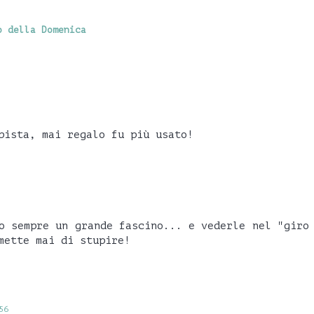
o della Domenica
pista, mai regalo fu più usato!
o sempre un grande fascino... e vederle nel "giro
mette mai di stupire!
56