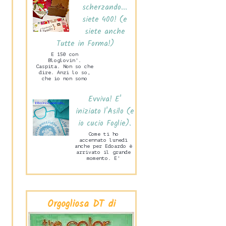
scherzando...
siete 400! (e
siete anche
Tutte in Forma!)
E 150 con
Bloglovin'.
Caspita. Non so che
dire. Anzi lo so,
che io non sono
capace di stare mai
zitta! Ne sono
Evviva! E'
felice. Ma tanto
ta...
iniziato l'Asilo (e
io cucio Foglie).
Come ti ho
accennato lunedì
anche per Edoardo è
arrivato il grande
momento. E'
iniziata la Scuola
Materna! Lo scorso
mercoledì pome...
Orgogliosa DT di