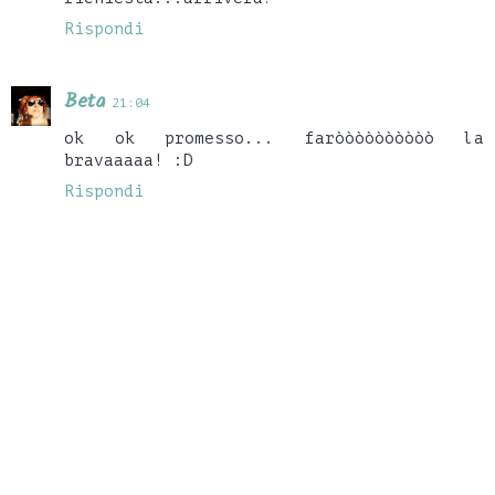
Rispondi
Beta
21:04
ok ok promesso... faròòòòòòòòòò la
bravaaaaa! :D
Rispondi