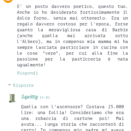
E' un posto davvero poetico, questo tuo.
Anche io ho desiderato fortissimamente il
dolce forno, senza mai ottenerlo. Era un
regalo davvero costoso per l'epoca, forse
quanto la meravigliosa casa di Barbie
(anche quella mai arrivata sotto
l'Albero), ma in compenso mia mamma mi ha
sempre lasciata pasticciare in cucina con
le cose "vere", per cui alla fine la
passione per la pasticceria è nata
ugualmente!
Rispondi
Risposte
Squitty
14:02
Quella con l'ascensore? Costava 25.000
lire: una follia! Consideriamo che era
una robaccia di cartone poi! Mai
avuta... lunga storia che racconterò di
certo! In compenso mio padre mi aveva