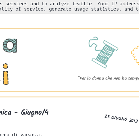
s services and to analyze traffic. Your IP addres
Chi sono
"Come l'ho fatto"
Gnam!
ality of service, generate usage statistics, and t
ica - Giugno/4
23 GIUGNO 2013
orno di vacanza.