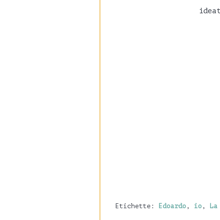
idea
Etichette:
Edoardo
,
io
,
La