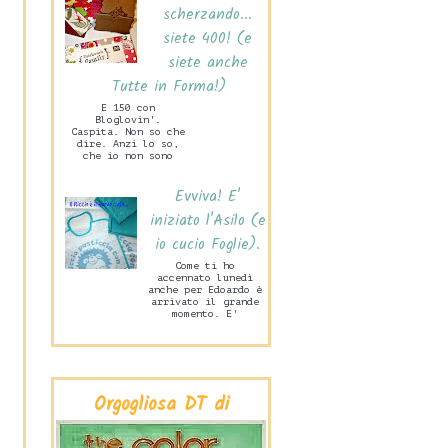
scherzando...
siete 400! (e
siete anche
Tutte in Forma!)
E 150 con
Bloglovin'.
Caspita. Non so che
dire. Anzi lo so,
che io non sono
capace di stare mai
zitta! Ne sono
Evviva! E'
felice. Ma tanto
ta...
iniziato l'Asilo (e
io cucio Foglie).
Come ti ho
accennato lunedì
anche per Edoardo è
arrivato il grande
momento. E'
iniziata la Scuola
Materna! Lo scorso
mercoledì pome...
Orgogliosa DT di