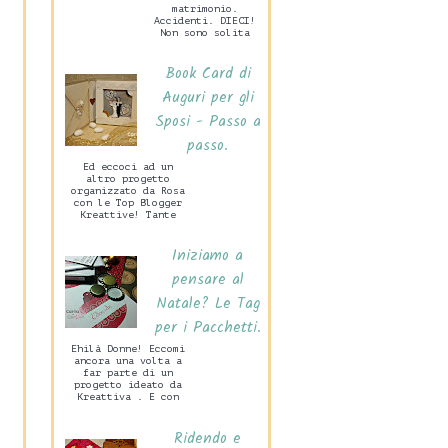
matrimonio.
Accidenti. DIECI!
Non sono solita
preparare grandi
cose per San
Book Card di
Valentino, mio
marito c...
Auguri per gli
Sposi - Passo a
passo.
Ed eccoci ad un
altro progetto
organizzato da Rosa
con le Top Blogger
Kreattive! Tante
idee per un
Matrimonio Handmade
Iniziamo a
che di certo
sarann...
pensare al
Natale? Le Tag
per i Pacchetti.
Ehilà Donne! Eccomi
ancora una volta a
far parte di un
progetto ideato da
Kreattiva . E con
grande piacere.
Vedrete in questa
Ridendo e
occasione ...