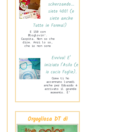
scherzando...
siete 400! (e
siete anche
Tutte in Forma!)
E 150 con
Bloglovin'.
Caspita. Non so che
dire. Anzi lo so,
che io non sono
capace di stare mai
zitta! Ne sono
Evviva! E'
felice. Ma tanto
ta...
iniziato l'Asilo (e
io cucio Foglie).
Come ti ho
accennato lunedì
anche per Edoardo è
arrivato il grande
momento. E'
iniziata la Scuola
Materna! Lo scorso
mercoledì pome...
Orgogliosa DT di