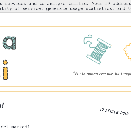
s services and to analyze traffic. Your IP addres
Chi sono
"Come l'ho fatto"
Gnam!
ality of service, generate usage statistics, and t
o!
17 APRILE 2012
 del martedì.