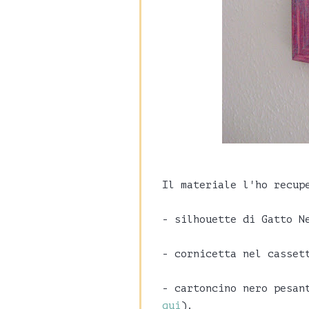
Il materiale l'ho recup
- silhouette di Gatto 
- cornicetta nel casset
- cartoncino nero pesan
qui
).