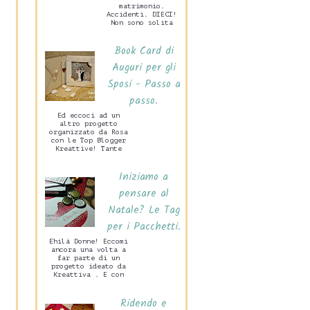
matrimonio.
Accidenti. DIECI!
Non sono solita
preparare grandi
cose per San
Book Card di
Valentino, mio
marito c...
Auguri per gli
Sposi - Passo a
passo.
Ed eccoci ad un
altro progetto
organizzato da Rosa
con le Top Blogger
Kreattive! Tante
idee per un
Matrimonio Handmade
Iniziamo a
che di certo
sarann...
pensare al
Natale? Le Tag
per i Pacchetti.
Ehilà Donne! Eccomi
ancora una volta a
far parte di un
progetto ideato da
Kreattiva . E con
grande piacere.
Vedrete in questa
Ridendo e
occasione ...