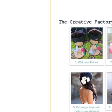
The Creative Factor
1. Welcome Fairies
2
5. Decalogo semiserio
6.
della sposa d'estate