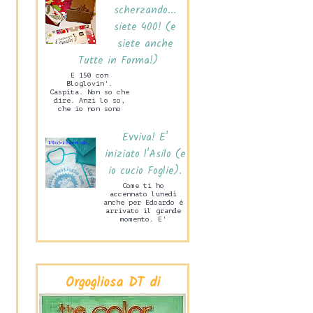
scherzando...
siete 400! (e
siete anche
Tutte in Forma!)
E 150 con
Bloglovin'.
Caspita. Non so che
dire. Anzi lo so,
che io non sono
capace di stare mai
zitta! Ne sono
Evviva! E'
felice. Ma tanto
ta...
iniziato l'Asilo (e
io cucio Foglie).
Come ti ho
accennato lunedì
anche per Edoardo è
arrivato il grande
momento. E'
iniziata la Scuola
Materna! Lo scorso
mercoledì pome...
Orgogliosa DT di