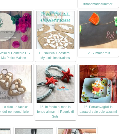
#handmadesummer
 Vaso di Cemento DIY
11. Nautical Coasters -
12. Summer fruit
- Ma Petite Maison
My Little Inspirations
. Lo dico Lo faccio:
15. In fondo al mar, in
16. Portatovaglioli in
ondoli con conchiglie
fondo al mar... | Raggio di
pasta di sale coloratissimi
Sole