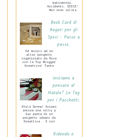
matrimonio.
Accidenti. DIECI!
Non sono solita
preparare grandi
cose per San
Book Card di
Valentino, mio
marito c...
Auguri per gli
Sposi - Passo a
passo.
Ed eccoci ad un
altro progetto
organizzato da Rosa
con le Top Blogger
Kreattive! Tante
idee per un
Matrimonio Handmade
Iniziamo a
che di certo
sarann...
pensare al
Natale? Le Tag
per i Pacchetti.
Ehilà Donne! Eccomi
ancora una volta a
far parte di un
progetto ideato da
Kreattiva . E con
grande piacere.
Vedrete in questa
Ridendo e
occasione ...