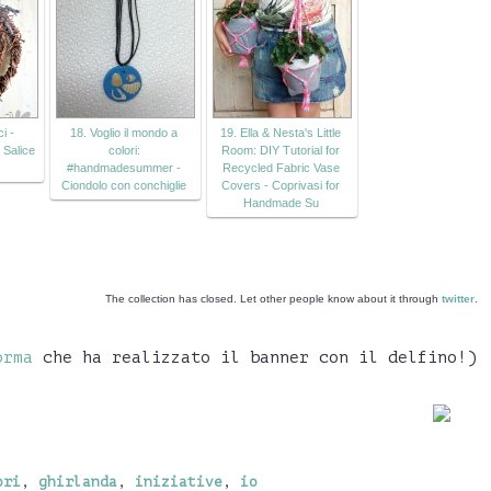
i -
18. Voglio il mondo a
19. Ella & Nesta's Little
 Salice
colori:
Room: DIY Tutorial for
#handmadesummer -
Recycled Fabric Vase
Ciondolo con conchiglie
Covers - Coprivasi for
Handmade Su
The collection has closed. Let other people know about it through
twitter
.
orma
che ha realizzato il banner con il delfino!)
ori
,
ghirlanda
,
iniziative
,
io