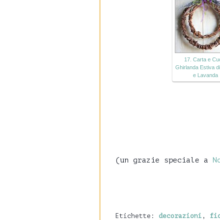
17. Carta e Cuc
Ghirlanda Estiva di
e Lavanda
(un grazie speciale a
N
Etichette:
decorazioni
,
fi