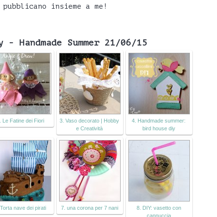
pubblicano insieme a me!
y - Handmade Summer 21/06/15
. Le Fatine dei Fiori
3. Vaso decorato | Hobby
4. Handmade summer:
e Creatività
bird house diy
 Torta nave dei pirati
7. una corona per 7 nani
8. DIY: vasetto con
cannuccia