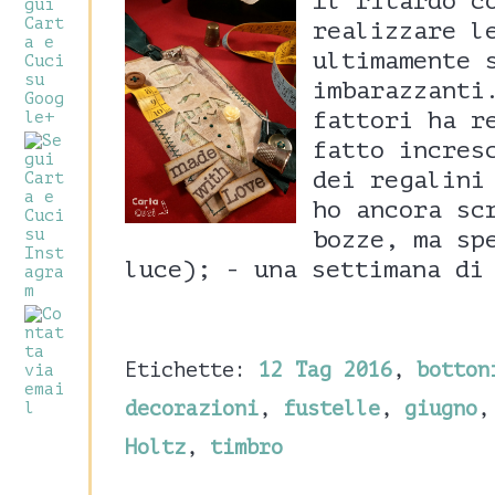
Il ritardo c
realizzare l
ultimamente 
imbarazzanti
fattori ha r
fatto incres
dei regalini
ho ancora sc
bozze, ma sp
luce); - una settimana di
Etichette:
12 Tag 2016
,
botton
decorazioni
,
fustelle
,
giugno
Holtz
,
timbro