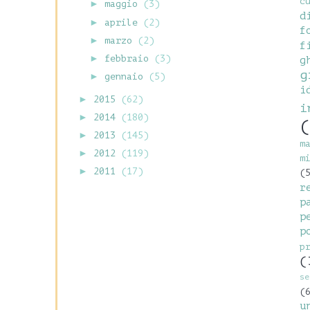
c
►
maggio
(3)
d
►
aprile
(2)
f
►
marzo
(2)
f
►
febbraio
(3)
g
g
►
gennaio
(5)
i
►
2015
(62)
i
►
2014
(180)
(
►
2013
(145)
m
►
2012
(119)
m
►
2011
(17)
(
r
p
p
p
p
(
se
(
u