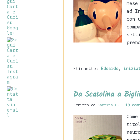
mese
ad I
con 
comp
sett
pren
Etichette:
Edoardo
,
inizia
Da Scatolina a Bigl
Scritto da
Sabrina G.
19 com
Come
tito
neur