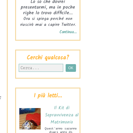
Lo so che dovrei
presentarmi, ma in poche
righe lo trovo difficile...
Ora si spiega perché non
riuscirò mai a capire Twitter.
Continua...
Cerchi qualcosa?
5
I più letti...
Il Kit di
Sopravvivenza al
Matrimonio
Quest'anno saranno
dieci anni di