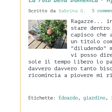
La Foto della Domenica - Ap
Scritto da
Sabrina G.
5 comme
Ragazze... i
stare dentro
capisco che 
un titolo co
"diludendo" 
vi posso dir
sole il tempo libero lo p
davvero davvero tanto bis
ricomincia a piovere mi r
Etichette:
Edoardo
,
giardino
,