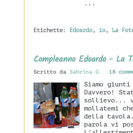
...
Etichette:
Edoardo
,
io
,
La Fot
Compleanno Edoardo - La T
Scritto da
Sabrina G.
18 comm
Siamo giunti
Davvero! Sta
sollievo... 
mollatemi ch
della tavola
parola vi po
l'allestimen