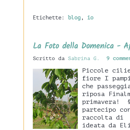
Etichette:
blog
,
io
La Foto della Domenica - Ap
Scritto da
Sabrina G.
9 comme
Piccole cili
fiore I pamp
che passeggi
riposa Final
primavera! §
partecipo co
raccolta di
ideata da El