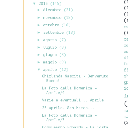
(
▼
2013
(145)
(
►
dicembre
(21)
(
►
novembre
(18)
(
►
ottobre
(16)
c
(
►
settembre
(18)
c
►
agosto
(7)
c
►
luglio
(8)
c
►
giugno
(8)
d
►
maggio
(9)
f
▼
aprile
(12)
f
g
Ghirlanda Nascita - Benvenuto
Rocco!
g
i
La Foto della Domenica -
Aprile/4
i
Varie e eventuali... Aprile
(
25 aprile. San Marco...
m
La Foto della Domenica -
m
Aprile/3
(
Compleanno Edoardo - La Torta