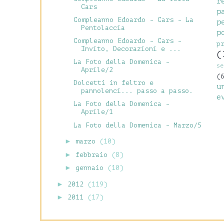
r
Cars
p
Compleanno Edoardo - Cars - La
p
Pentolaccia
p
Compleanno Edoardo - Cars -
p
Invito, Decorazioni e ...
(
La Foto della Domenica -
se
Aprile/2
(
Dolcetti in feltro e
u
pannolenci... passo a passo.
e
La Foto della Domenica -
Aprile/1
La Foto della Domenica - Marzo/5
►
marzo
(10)
►
febbraio
(8)
►
gennaio
(10)
►
2012
(119)
►
2011
(17)