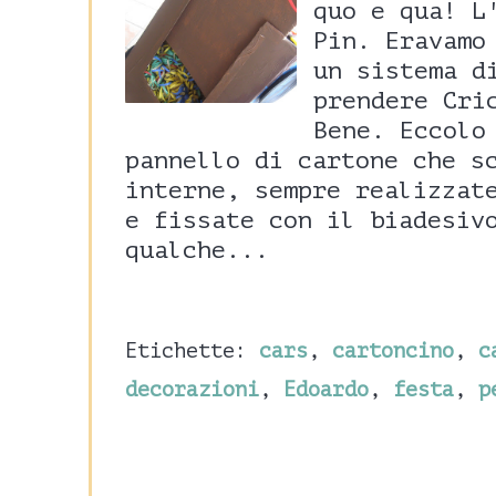
quo e qua! L
Pin. Eravamo
un sistema d
prendere Cri
Bene. Eccolo
pannello di cartone che s
interne, sempre realizzat
e fissate con il biadesiv
qualche...
Etichette:
cars
,
cartoncino
,
c
decorazioni
,
Edoardo
,
festa
,
p