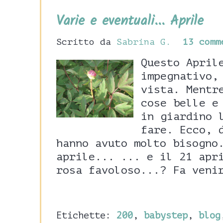
Varie e eventuali... Aprile
Scritto da
Sabrina G.
13 comm
Questo April
impegnativo,
vista. Mentr
cose belle e
in giardino 
fare. Ecco, 
hanno avuto molto bisogno
aprile... ... e il 21 apr
rosa favoloso...? Fa veni
Etichette:
200
,
babystep
,
blog