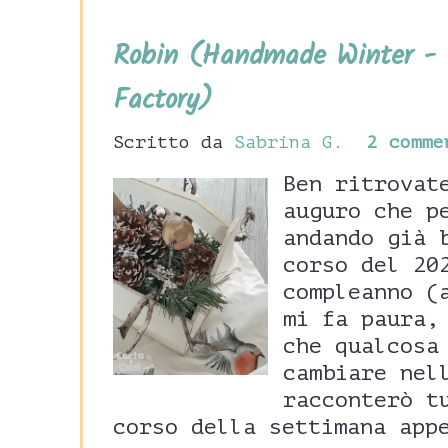
Robin (Handmade Winter - 
Factory)
Scritto da
Sabrina G.
2 comme
Ben ritrovat
auguro che p
andando già 
corso del 20
compleanno (
mi fa paura,
che qualcosa
cambiare nel
racconterò t
corso della settimana app