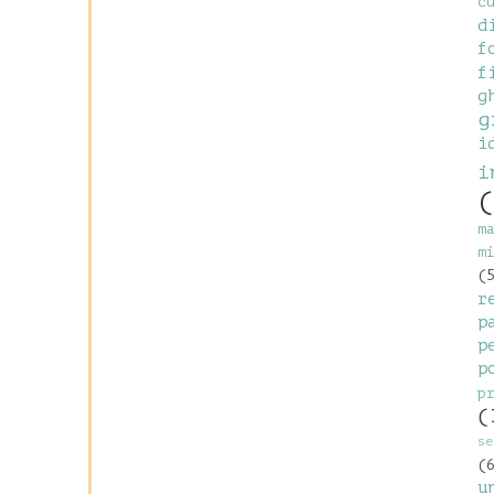
c
d
f
f
g
g
i
i
(
m
m
(
r
p
p
p
p
(
se
(
u