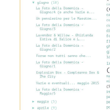
▼
giugno
(10)
c
La Foto della Domenica -
(
Giugno/4 (e anche Varie e...
c
Un pensierino per le Maestre...
c
La Foto della Domenica -
c
Giugno/3
d
Lavender & Willow - Ghirlanda
f
Estiva di Salice e L...
f
La Foto della Domenica -
g
Giugno/2
g
Forse non tutti sanno che...
i
La Foto della Domenica -
i
Giugno/1
(
Explosion Box - Compleanno Sex &
m
The City
m
Varie e eventuali... maggio 2015
(
La Foto della Domenica -
r
Maggio/5
p
►
maggio
(5)
p
p
►
aprile
(9)