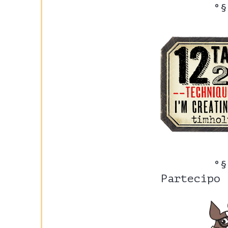
°§
°§
Partecipo 