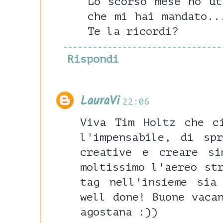
Lo scorso mese ho ut
che mi hai mandato..
Te la ricordi?
Rispondi
LauraVi
22:06
Viva Tim Holtz che c
l'impensabile, di sp
creative e creare si
moltissimo l'aereo st
tag nell'insieme sia
well done! Buone vaca
agostana :))