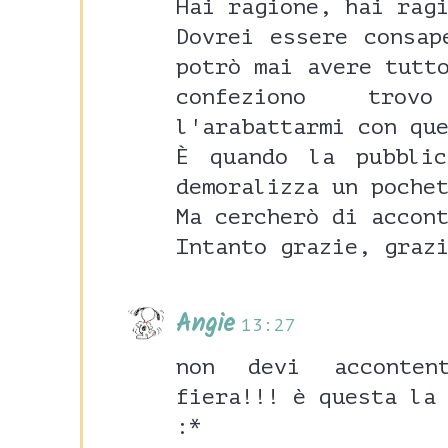
Hai ragione, hai rag
Dovrei essere consap
potrò mai avere tutt
confeziono trov
l'arabattarmi con qu
È quando la pubbli
demoralizza un poche
Ma cercherò di accon
Intanto grazie, graz
Angie
13:27
non devi acconten
fiera!!! è questa la
:*