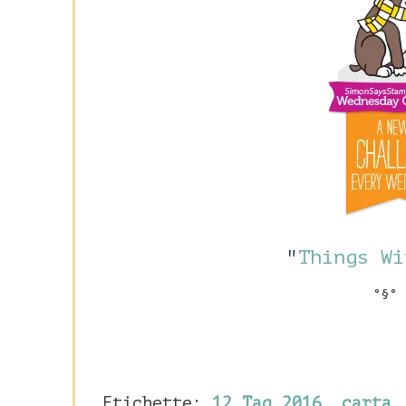
"
Things Wi
°§°
Etichette:
12 Tag 2016
,
carta