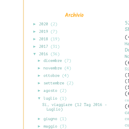
Archivio
5
►
2020
(2)
S
►
2019
(7)
(
►
2018
(19)
H
►
2017
(31)
D
▼
2016
(36)
N
►
dicembre
(7)
(
►
novembre
(4)
S
(
►
ottobre
(4)
(
►
settembre
(2)
(
►
agosto
(2)
(
▼
luglio
(1)
c
Si, viaggiare (12 Tag 2016 -
(
Luglio)
c
c
►
giugno
(1)
c
►
maggio
(3)