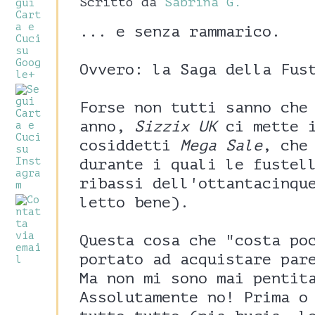
Scritto da
Sabrina G.
... e senza rammarico.
Ovvero: la Saga della Fus
Forse non tutti sanno che
anno,
Sizzix UK
ci mette i
cosiddetti
Mega Sale
, che
durante i quali le fustel
ribassi dell'ottantacinqu
letto bene).
Questa cosa che "costa po
portato ad acquistare par
Ma non mi sono mai pentit
Assolutamente no! Prima o