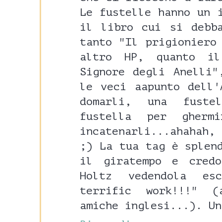
Le fustelle hanno un 
il libro cui si debb
tanto "Il prigioniero
altro HP, quanto i
Signore degli Anelli"
le veci aapunto dell'
domarli, una fuste
fustella per gher
incatenarli...ahahah
;) La tua tag è splen
il giratempo e cred
Holtz vedendola es
terrific work!!!" 
amiche inglesi...). Un