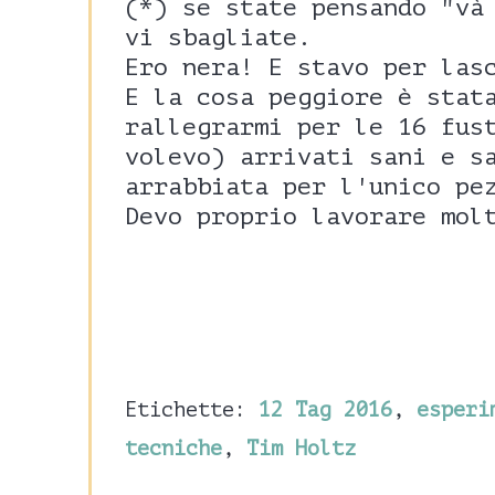
(*) se state pensando "và
vi sbagliate.
Ero nera! E stavo per las
E la cosa peggiore è stat
rallegrarmi per le 16 fus
volevo) arrivati sani e s
arrabbiata per l'unico pe
Devo proprio lavorare mol
Etichette:
12 Tag 2016
,
esperi
tecniche
,
Tim Holtz