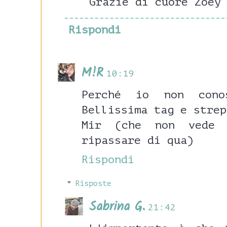
Grazie di cuore Zoey
Rispondi
M!R
10:19
Perché io non cono
Bellissima tag e strep
Mir (che non vede 
ripassare di qua)
Rispondi
Risposte
Sabrina G.
21:42