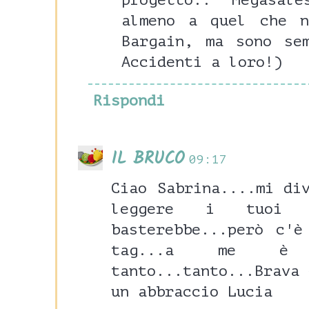
progetto.. Megasal
almeno a quel che 
Bargain, ma sono se
Accidenti a loro!)
Rispondi
IL BRUCO
09:17
Ciao Sabrina....mi di
leggere i tuoi p
basterebbe...però c'è
tag...a me è p
tanto...tanto...Brava 
un abbraccio Lucia