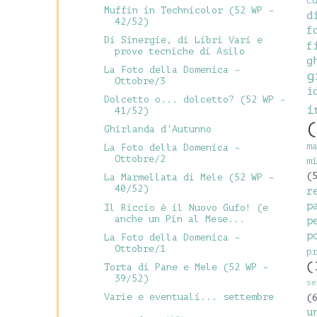
c
Muffin in Technicolor (52 WP -
d
42/52)
f
Di Sinergie, di Libri Vari e
f
prove tecniche di Asilo
g
La Foto della Domenica -
g
Ottobre/3
i
Dolcetto o... dolcetto? (52 WP -
i
41/52)
(
Ghirlanda d'Autunno
m
La Foto della Domenica -
Ottobre/2
m
(
La Marmellata di Mele (52 WP -
40/52)
r
p
Il Riccio è il Nuovo Gufo! (e
anche un Pin al Mese...
p
p
La Foto della Domenica -
Ottobre/1
p
(
Torta di Pane e Mele (52 WP -
39/52)
se
Varie e eventuali... settembre
(
u