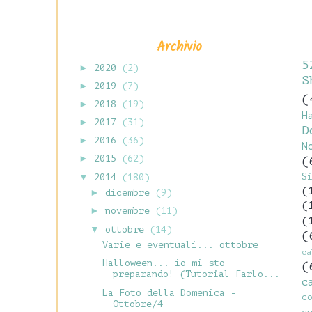
Archivio
5
►
2020
(2)
S
►
2019
(7)
(
►
2018
(19)
H
►
2017
(31)
D
►
2016
(36)
N
►
2015
(62)
(
S
▼
2014
(180)
(
►
dicembre
(9)
(
►
novembre
(11)
(
▼
ottobre
(14)
(
Varie e eventuali... ottobre
c
Halloween... io mi sto
(
preparando! (Tutorial Farlo...
c
La Foto della Domenica -
c
Ottobre/4