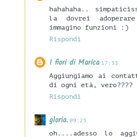
hahahaha.. simpatici
la dovrei adoperar
immagino funzioni :)
Rispondi
I fiori di Marica
17:33
Aggiungiamo ai contat
di ogni età, vero????
Rispondi
gloria.
09:25
oh....adesso lo agg