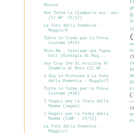
f
Minion
g
Non Tutte le Ciambelle ecc. ecc.
g
(52 WP -21/52)
i
La Foto della Domenica -
i
Maggio/4
(
Tutte in Forma per la Prova
Costume (#19)
m
m
Mini-Me - Vestiamo una Paper
Doll (Sinergia di Mag...
(
r
Una Cosa Che Si Avvicina Al
Crumble di Mele (52 WP...
p
p
A Day in Pictures e La Foto
della Domenica - Maggio/3
p
Tutte in Forma per la Prova
p
Costume (#18)
(
I Regali per la Festa della
se
Mamma (segue)
(
I Regali per la Festa della
u
Mamma (52WP - 19/52)
e
La Foto della Domenica -
Maggio/2