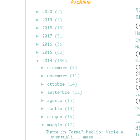
Archivio
5
►
2020
(2)
S
►
2019
(7)
(
►
2018
(19)
H
►
2017
(31)
D
►
2016
(36)
N
►
2015
(62)
(
S
▼
2014
(180)
(
►
dicembre
(9)
(
►
novembre
(11)
(
►
ottobre
(14)
(
►
settembre
(12)
c
(
►
agosto
(13)
c
►
luglio
(14)
c
►
giugno
(16)
c
▼
maggio
(17)
d
Tutte in Forma? Meglio: Varie e
f
eventuali... mese ...