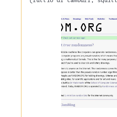
(rullìo di tamburi, squil