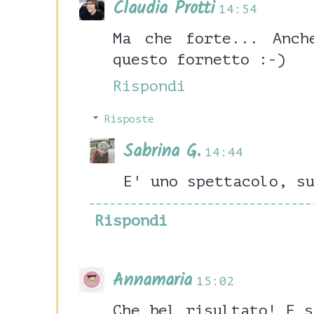
Claudia Protti
14:54
Ma che forte... Anch
questo fornetto :-)
Rispondi
Risposte
Sabrina G.
14:44
E' uno spettacolo, s
Rispondi
Annamaria
15:02
Che bel risultato! E s