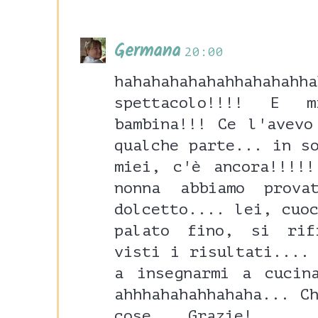
Germana
20:00
hahahahahahahhah
spettacolo!!!! E 
bambina!!! Ce l'avevo
qualche parte... in s
miei, c'è ancora!!!!
nonna abbiamo prova
dolcetto.... lei, cuo
palato fino, si rif
visti i risultati....
a insegnarmi a cucin
ahhhahahahhahaha... C
cose... Grazie!