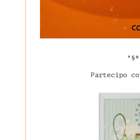
°§*
Partecipo co