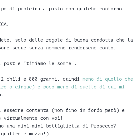
ipo di proteina a pasto con qualche contorno.
ICA.
dete, solo delle regole di buona condotta che la
sone segue senza nemmeno rendersene conto.
l post e "tiriamo le somme".
 2 chili e 800 grammi, quindi
meno di quello che
tro o cinque) e poco meno di quello di cui mi
).
i esserne contenta (non fino in fondo però) e
e virtualmente con voi!
mo una mini-mini bottiglietta di Prosecco?
 quattro e mezzo!)