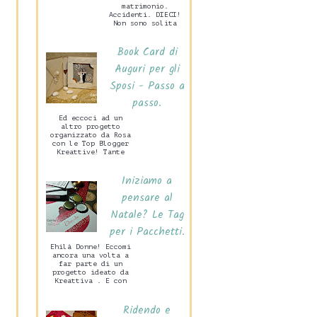
matrimonio.
Accidenti. DIECI!
Non sono solita
preparare grandi
cose per San
Book Card di
Valentino, mio
marito c...
Auguri per gli
Sposi - Passo a
passo.
Ed eccoci ad un
altro progetto
organizzato da Rosa
con le Top Blogger
Kreattive! Tante
idee per un
Matrimonio Handmade
Iniziamo a
che di certo
sarann...
pensare al
Natale? Le Tag
per i Pacchetti.
Ehilà Donne! Eccomi
ancora una volta a
far parte di un
progetto ideato da
Kreattiva . E con
grande piacere.
Vedrete in questa
Ridendo e
occasione ...