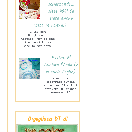
scherzando...
siete 400! (e
siete anche
Tutte in Forma!)
E 150 con
Bloglovin'.
Caspita. Non so che
dire. Anzi lo so,
che io non sono
capace di stare mai
zitta! Ne sono
Evviva! E'
felice. Ma tanto
ta...
iniziato l'Asilo (e
io cucio Foglie).
Come ti ho
accennato lunedì
anche per Edoardo è
arrivato il grande
momento. E'
iniziata la Scuola
Materna! Lo scorso
mercoledì pome...
Orgogliosa DT di