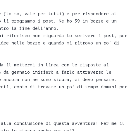
e (lo so, vale per tutti) e per rispondere al
o li programmo i post. Ne ho 39 in bozze e un
ntro la fine dell'anno.
mi riferisco non riguarda lo scrivere i post, per
idee nelle bozze e quando mi ritrovo un po' di
.
da il mettermi in linea con le risposte ai
e da gennaio inizierò a farlo attraverso le
ò ancora non ne sono sicura, ci devo pensare.
enti, conto di trovare un po' di tempo domani per
 alla conclusione di questa avventura! Per me il
tato lo stesso anche per voi?