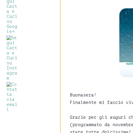
Buonasera!
Finalmente mi faccio vi
Grazie per gli auguri c
(programmato da novembr
state tutte dolcissime!