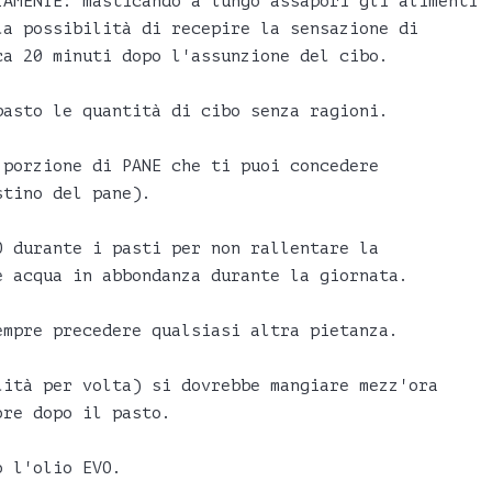
TAMENTE: masticando a lungo assapori gli alimenti
la possibilità di recepire la sensazione di
ca 20 minuti dopo l'assunzione del cibo.
pasto le quantità di cibo senza ragioni.
 porzione di PANE che ti puoi concedere
stino del pane).
O durante i pasti per non rallentare la
e acqua in abbondanza durante la giornata.
empre precedere qualsiasi altra pietanza.
lità per volta) si dovrebbe mangiare mezz'ora
ore dopo il pasto.
o l'olio EVO.