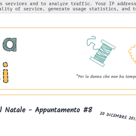
s services and to analyze traffic. Your IP addres
Chi sono
"Come l'ho fatto"
Gnam!
ality of service, generate usage statistics, and t
 il Natale - Appuntamento #8
20 DICEMBRE 201