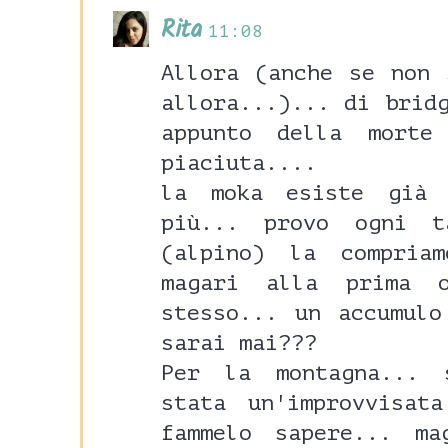
Rita
11:08
Allora (anche se non 
allora...)... di brid
appunto della mort
piaciuta....
la moka esiste già
più... provo ogni 
(alpino) la compria
magari alla prima 
stesso... un accumul
sarai mai???
Per la montagna... 
stata un'improvvisat
fammelo sapere... m