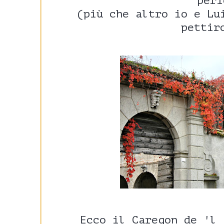
peri
(più che altro io e Lu
pettir
Ecco il
Caregon de 'l 