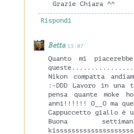
Grazie Chiara ^^
Rispondi
Betta
15:07
Quanto mi piacerebb
queste.............
Nikon compatta andia
:-DDD Lavoro in una t
pensa quante moke h
anni!!!!!! O__O ma que
Cappuccetto giallo è u
Buona sett
kissssssssssssssssssss