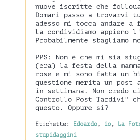
nuove iscritte che follou
Domani passo a trovarvi t
adesso mi tocca andare a 
la condividiamo appieno l
Probabilmente sbagliamo n
PPS: Non è che mi sia sfu
(era) la festa della mamm
rose e mi sono fatta un b
questione merita un post 
in settimana. Non credo c
Controllo Post Tardivi" c
questo. Oppure si?
Etichette:
Edoardo
,
io
,
La Fot
stupidaggini