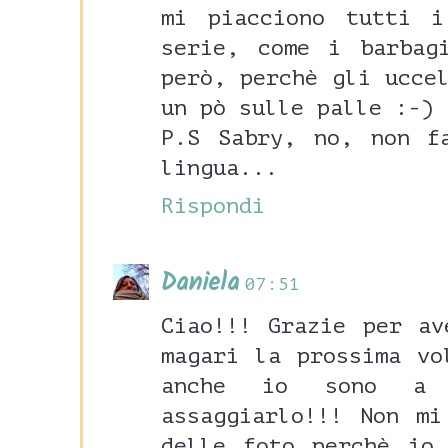
mi piacciono tutti i
serie, come i barbag
però, perchè gli ucce
un pò sulle palle :-)
P.S Sabry, no, non f
lingua...
Rispondi
Daniela
07:51
Ciao!!! Grazie per av
magari la prossima vo
anche io sono a 
assaggiarlo!!! Non mi
delle foto perchè io