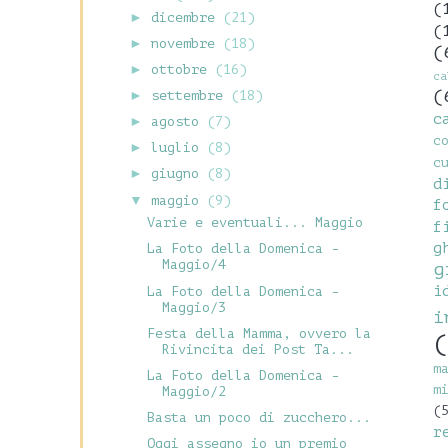
(
►
dicembre
(21)
(
►
novembre
(18)
(
►
ottobre
(16)
c
(
►
settembre
(18)
c
►
agosto
(7)
c
►
luglio
(8)
c
►
giugno
(8)
d
▼
maggio
(9)
f
Varie e eventuali... Maggio
f
g
La Foto della Domenica -
Maggio/4
g
i
La Foto della Domenica -
Maggio/3
i
Festa della Mamma, ovvero la
(
Rivincita dei Post Ta...
m
La Foto della Domenica -
m
Maggio/2
(
Basta un poco di zucchero...
r
Oggi assegno io un premio