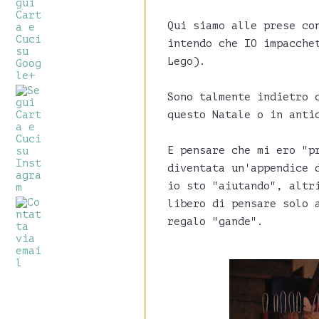
Qui siamo alle prese co
intendo che IO impacche
Lego).
Sono talmente indietro 
questo Natale o in anti
E pensare che mi ero "p
diventata un'appendice 
io sto "aiutando", altr
libero di pensare solo 
regalo "gande".