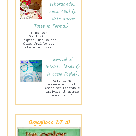
scherzando...
siete 400! (e
siete anche
Tutte in Forma!)
E 150 con
Bloglovin'.
Caspita. Non so che
dire. Anzi lo so,
che io non sono
capace di stare mai
zitta! Ne sono
Evviva! E'
felice. Ma tanto
ta...
iniziato l'Asilo (e
io cucio Foglie).
Come ti ho
accennato lunedì
anche per Edoardo è
arrivato il grande
momento. E'
iniziata la Scuola
Materna! Lo scorso
mercoledì pome...
Orgogliosa DT di