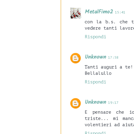
MetalFimo2
15:41
con la b.s. che t
vedere tanti lavor
Rispondi
Unknown
17:58
Tanti auguri a te!
Bellalullo
Rispondi
Unknown
19:17
E pensare che i
triste... mi man
volentieri ad aiut
Rispondi