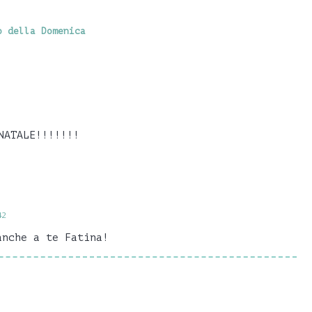
o della Domenica
NATALE!!!!!!!
42
anche a te Fatina!