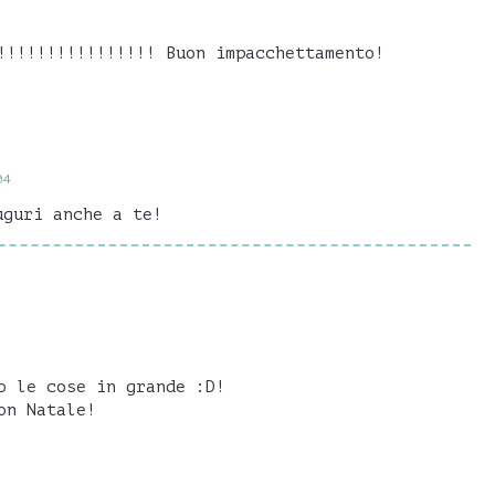
!!!!!!!!!!!!!!!! Buon impacchettamento!
04
uguri anche a te!
o le cose in grande :D!
on Natale!