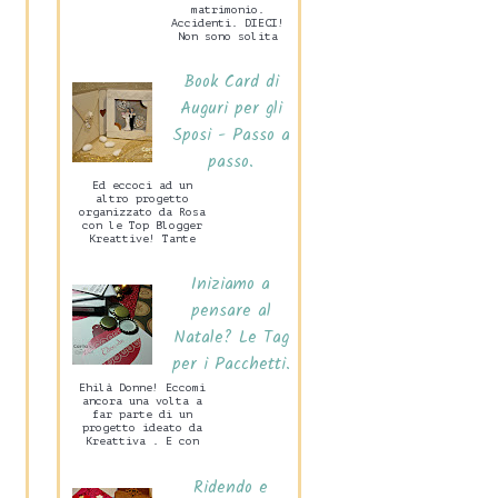
matrimonio.
Accidenti. DIECI!
Non sono solita
preparare grandi
cose per San
Book Card di
Valentino, mio
marito c...
Auguri per gli
Sposi - Passo a
passo.
Ed eccoci ad un
altro progetto
organizzato da Rosa
con le Top Blogger
Kreattive! Tante
idee per un
Matrimonio Handmade
Iniziamo a
che di certo
sarann...
pensare al
Natale? Le Tag
per i Pacchetti.
Ehilà Donne! Eccomi
ancora una volta a
far parte di un
progetto ideato da
Kreattiva . E con
grande piacere.
Vedrete in questa
Ridendo e
occasione ...