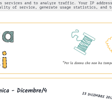
s services and to analyze traffic. Your IP addres
Chi sono
"Come l'ho fatto"
Gnam!
ality of service, generate usage statistics, and t
nica - Dicembre/4
23 DICEMBRE 201