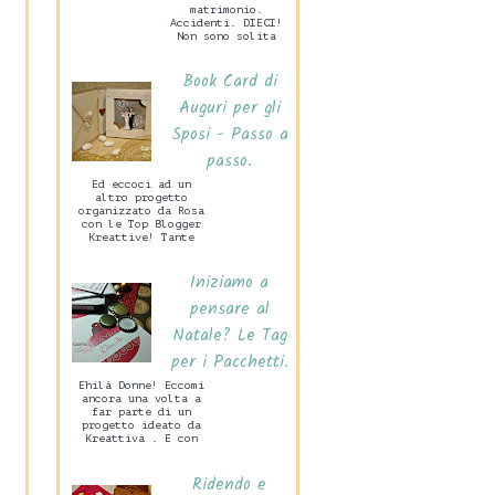
matrimonio.
Accidenti. DIECI!
Non sono solita
preparare grandi
cose per San
Book Card di
Valentino, mio
marito c...
Auguri per gli
Sposi - Passo a
passo.
Ed eccoci ad un
altro progetto
organizzato da Rosa
con le Top Blogger
Kreattive! Tante
idee per un
Matrimonio Handmade
Iniziamo a
che di certo
sarann...
pensare al
Natale? Le Tag
per i Pacchetti.
Ehilà Donne! Eccomi
ancora una volta a
far parte di un
progetto ideato da
Kreattiva . E con
grande piacere.
Vedrete in questa
Ridendo e
occasione ...