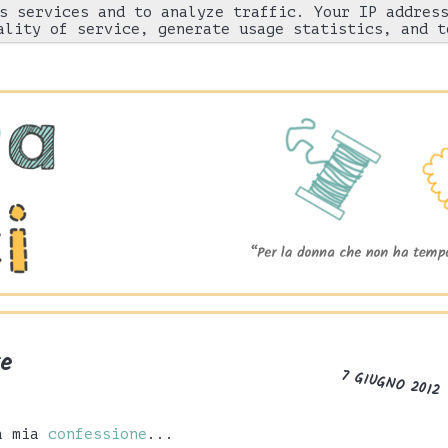
s services and to analyze traffic. Your IP addres
Chi sono
"Come l'ho fatto"
Gnam!
ality of service, generate usage statistics, and t
te
7 GIUGNO 2012
la mia
confessione
...