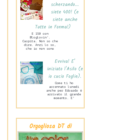
scherzando...
siete 400! (e
siete anche
Tutte in Forma!)
E 150 con
Bloglovin'.
Caspita. Non so che
dire. Anzi lo so,
che io non sono
capace di stare mai
zitta! Ne sono
Evviva! E'
felice. Ma tanto
ta...
iniziato l'Asilo (e
io cucio Foglie).
Come ti ho
accennato lunedì
anche per Edoardo è
arrivato il grande
momento. E'
iniziata la Scuola
Materna! Lo scorso
mercoledì pome...
Orgogliosa DT di