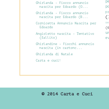
p
Ghirlanda - Fiocco annuncio
p
nascita per Edoardo (O...
p
Ghirlanda - Fiocco annuncio
(
nascita per Edoardo (B...
se
Cornicetta Annuncio Nascita per
Edoardo
(
u
Angioletto nascita - Tentativo
(fallito)
e
Ghirlandine - Fiocchi annuncio
nascita (in cartonc...
Ghirlanda di Natale
Carta e cuci!
©
2014 Carta e Cuci