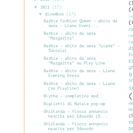
(
▼
2011
(17)
(
▼
dicembre
(17)
c
Barbie Fashion Queen - abito da
(
sera - Liane Eveni...
c
Barbie - abito da sera
c
"Margarita"
c
Barbie - abito da sera "Liane" -
d
Tutorial
f
Barbie - abito da sera
f
"Margarita" su Play Line
g
Barbie - abito da sera - Liane
g
Evening Dress
i
Barbie - abito da sera - Liane
i
(su Playline)
(
Blythe - completino mod
m
Biglietti di Natale pop-up
m
Ghirlanda - Fiocco annuncio
(
nascita per Edoardo (G...
r
Ghirlanda - Fiocco annuncio
p
nascita per Edoardo