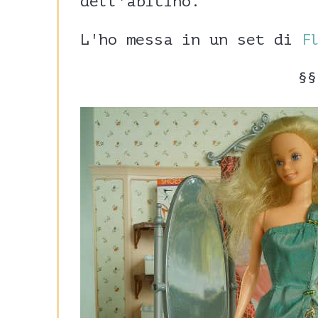
dell'abitino.
L'ho messa in un set di
F
§§