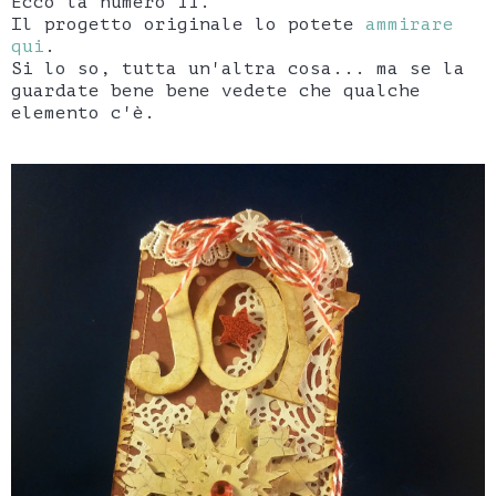
Ecco la numero 11.
Il progetto originale lo potete
ammirare
qui
.
Si lo so, tutta un'altra cosa... ma se la
guardate bene bene vedete che qualche
elemento c'è.