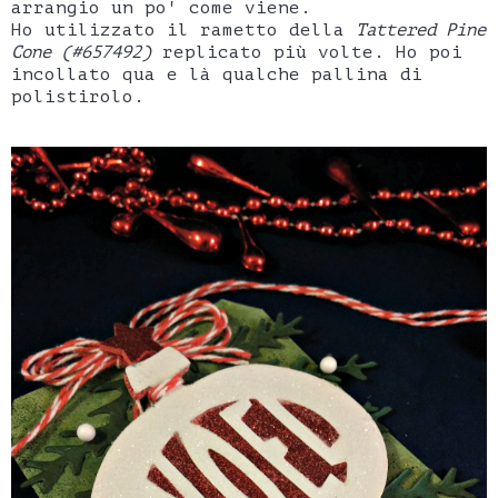
arrangio un po' come viene.
Ho utilizzato il rametto della
Tattered Pine
Cone (#657492)
replicato più volte. Ho poi
incollato qua e là qualche pallina di
polistirolo.