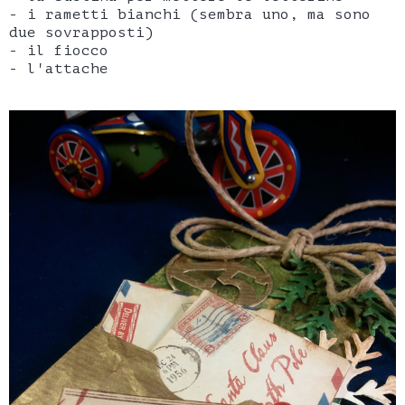
- i rametti bianchi (sembra uno, ma sono
due sovrapposti)
- il fiocco
- l'attache