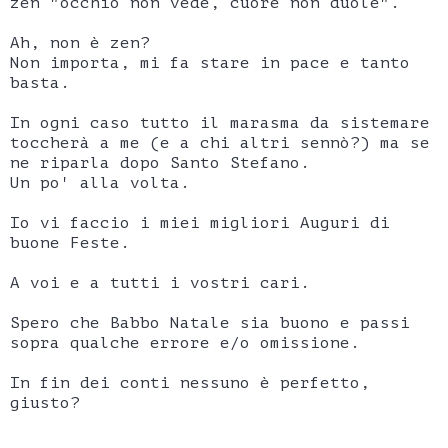
zen "occhio non vede, cuore non duole".
Ah, non è zen?
Non importa, mi fa stare in pace e tanto
basta.
In ogni caso tutto il marasma da sistemare
toccherà a me (e a chi altri sennò?) ma se
ne riparla dopo Santo Stefano.
Un po' alla volta.
Io vi faccio i miei migliori Auguri di
buone Feste.
A voi e a tutti i vostri cari.
Spero che Babbo Natale sia buono e passi
sopra qualche errore e/o omissione.
In fin dei conti nessuno è perfetto,
giusto?