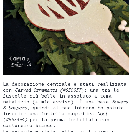
La decorazione centrale è stata realizzata
con
Carved Ornaments (#656937
); una tra le
fustelle più belle in assoluto a tema
natalizio (a mio avviso). È una base
Movers
& Shapers
, quindi al suo interno ho potuto
inserire una fustella magnetica
Noel
(#657494)
per la prima fustellata con
cartoncino bianco.
La seconda è stata fatta con l'inserto