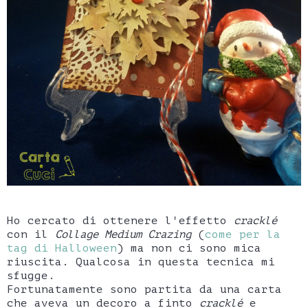
Ho cercato di ottenere l'effetto
cracklé
con il
Collage Medium Crazing
(
come per la
tag di Halloween
) ma non ci sono mica
riuscita. Qualcosa in questa tecnica mi
sfugge.
Fortunatamente sono partita da una carta
che aveva un decoro a finto
cracklé
e