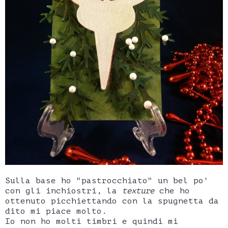
Sulla base ho "pastrocchiato" un bel po'
con gli inchiostri, la
texture
che ho
ottenuto picchiettando con la spugnetta da
dito mi piace molto.
Io non ho molti timbri e quindi mi