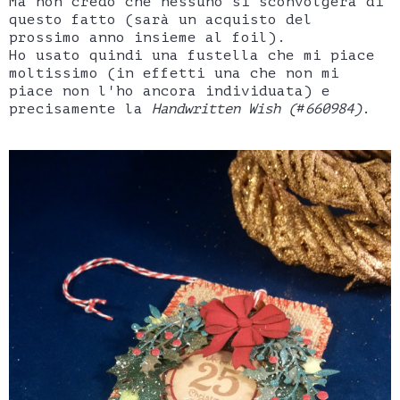
Ma non credo che nessuno si sconvolgerà di
questo fatto (sarà un acquisto del
prossimo anno insieme al foil).
Ho usato quindi una fustella che mi piace
moltissimo (in effetti una che non mi
piace non l'ho ancora individuata) e
precisamente la
Handwritten Wish (
#
660984)
.