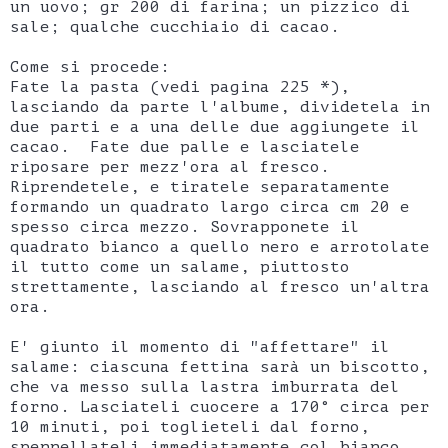
un uovo; gr 200 di farina; un pizzico di
sale; qualche cucchiaio di cacao.
Come si procede:
Fate la pasta (vedi pagina 225 *),
lasciando da parte l'albume, dividetela in
due parti e a una delle due aggiungete il
cacao. Fate due palle e lasciatele
riposare per mezz'ora al fresco.
Riprendetele, e tiratele separatamente
formando un quadrato largo circa cm 20 e
spesso circa mezzo. Sovrapponete il
quadrato bianco a quello nero e arrotolate
il tutto come un salame, piuttosto
strettamente, lasciando al fresco un'altra
ora.
E' giunto il momento di "affettare" il
salame: ciascuna fettina sarà un biscotto,
che va messo sulla lastra imburrata del
forno. Lasciateli cuocere a 170° circa per
10 minuti, poi toglieteli dal forno,
spennellateli immediatamente col bianco