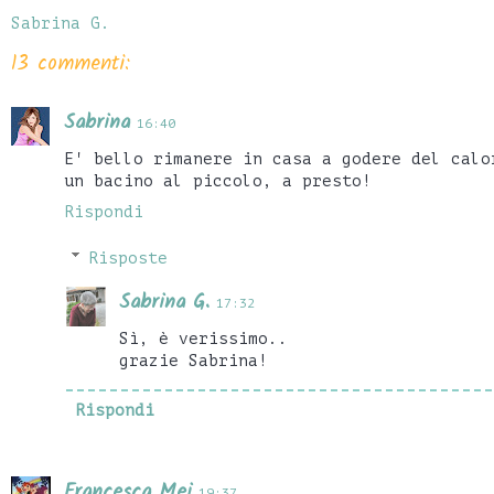
Sabrina G.
13 commenti:
Sabrina
16:40
E' bello rimanere in casa a godere del calo
un bacino al piccolo, a presto!
Rispondi
Risposte
Sabrina G.
17:32
Sì, è verissimo..
grazie Sabrina!
Rispondi
Francesca Mei
19:37