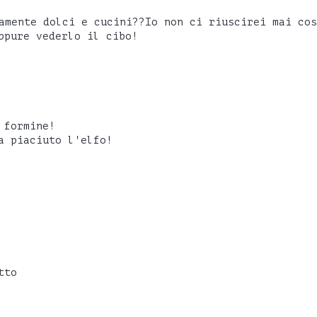
amente dolci e cucini??Io non ci riuscirei mai cos
ppure vederlo il cibo!
 formine!
a piaciuto l'elfo!
tto