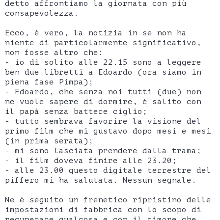
detto affrontiamo la giornata con più
consapevolezza.
Ecco, è vero, la notizia in se non ha
niente di particolarmente significativo,
non fosse altro che:
- io di solito alle 22.15 sono a leggere
ben due libretti a Edoardo (ora siamo in
piena fase Pimpa);
- Edoardo, che senza noi tutti (due) non
ne vuole sapere di dormire, è salito con
il papà senza battere ciglio;
- tutto sembrava favorire la visione del
primo film che mi gustavo dopo mesi e mesi
(in prima serata);
- mi sono lasciata prendere dalla trama;
- il film doveva finire alle 23.20;
- alle 23.00 questo digitale terrestre del
piffero mi ha salutata. Nessun segnale.
Ne è seguito un frenetico ripristino delle
impostazioni di fabbrica con lo scopo di
recuperare qualcosa e con il timore che