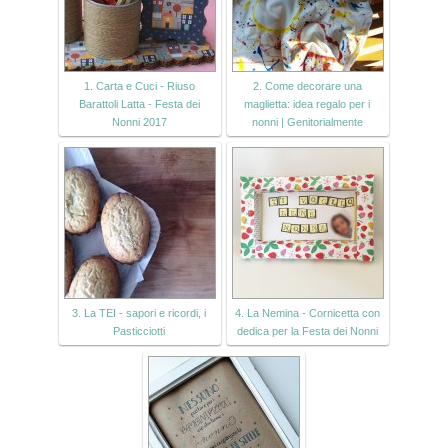
1. Carta e Cuci - Riuso
2. Come decorare una
Barattoli Latta - Festa dei
maglietta: idea regalo per i
Nonni 2017
nonni | Genitorialmente
3. La TEI - sapori e ricordi, i
4. La Nemina - Cornicetta con
Pasticciotti
dedica per la Festa dei Nonni