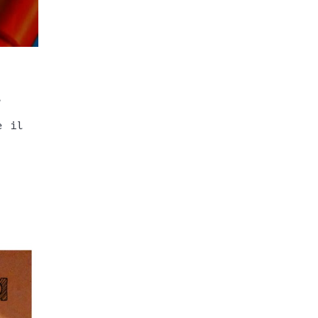
,
e il