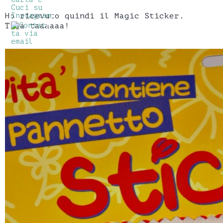
Ho ricevuto quindi il Magic Sticker.
Taaa taaaaaa!