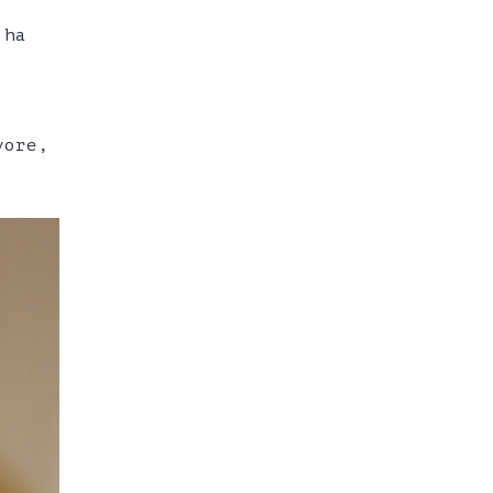
 ha
vore,