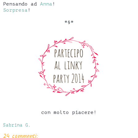
Pensando ad
Anna
!
Sorpresa
!
*§*
con molto piacere!
Sabrina G.
24 commenti: