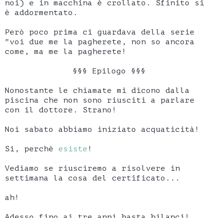
noi) e in macchina è crollato. Sfinito si
è addormentato.
Però poco prima ci guardava della serie
"voi due me la pagherete, non so ancora
come, ma me la pagherete!
§§§ Epilogo §§§
Nonostante le chiamate mi dicono dalla
piscina che non sono riusciti a parlare
con il dottore. Strano!
Noi sabato abbiamo iniziato acquaticità!
Si, perchè
esiste
!
Vediamo se riusciremo a risolvere in
settimana la cosa del certificato...
ah!
Adesso fino ai tre anni basta bilanci!