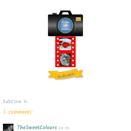
Sabrina G.
5 commenti:
TheSweetColours
19:59