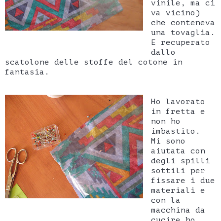
vinile, ma ci
va vicino)
che conteneva
una tovaglia.
E recuperato
dallo
scatolone delle stoffe del cotone in
fantasia.
Ho lavorato
in fretta e
non ho
imbastito.
Mi sono
aiutata con
degli spilli
sottili per
fissare i due
materiali e
con la
macchina da
cucire ho